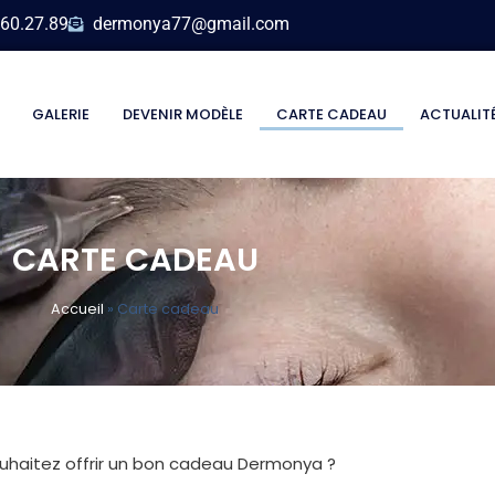
.60.27.89
dermonya77@gmail.com
GALERIE
DEVENIR MODÈLE
CARTE CADEAU
ACTUALIT
CARTE CADEAU
Accueil
»
Carte cadeau
uhaitez offrir un bon cadeau Dermonya ?