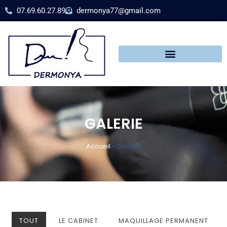
07.69.60.27.89
dermonya77@gmail.com
GALERIE
Accueil
»
Galerie
TOUT
LE CABINET
MAQUILLAGE PERMANENT