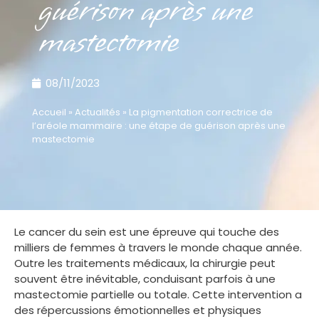
guérison après une
mastectomie
08/11/2023
Accueil
»
Actualités
»
La pigmentation correctrice de
l’aréole mammaire : une étape de guérison après une
mastectomie
Le cancer du sein est une épreuve qui touche des
milliers de femmes à travers le monde chaque année.
Outre les traitements médicaux, la chirurgie peut
souvent être inévitable, conduisant parfois à une
mastectomie partielle ou totale. Cette intervention a
des répercussions émotionnelles et physiques