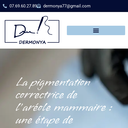
07.69.60.27.89
dermonya77@gmail.com
La pigmentation
correctrice de
l’aréole mammaire :
une étape de