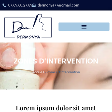
07.69.60.27.89
dermonya77@gmail.com
ZONES D’INTERVENTION
Accueil
»
Zones d’intervention
Lorem ipsum dolor sit amet